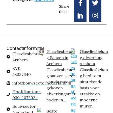
Share
this :
Contactinformatie:
Glasvliesbehan
Glasvliesbehan
Glasvliesbehang
g Sauzen in
g afwerking
Arnhem
Arnhem
Arnhem
KVK:
Glasvliesbehan
Glasvliesbehan
58037640
g sauzen is een
g biedt een
van de meest
uitstekende
info@bouwsectornederland.nl
gekozen
basis voor
Hoofdkantoor:
afwerkingsmet
strakke en
030-2072024
hoden in...
moderne
muren,...
Bouwsector
Beste
Nederland