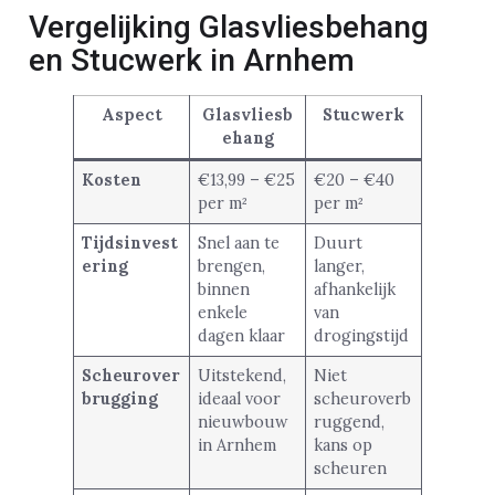
Vergelijking Glasvliesbehang
en Stucwerk in Arnhem
Aspect
Glasvliesb
Stucwerk
ehang
Kosten
€13,99 – €25
€20 – €40
per m²
per m²
Tijdsinvest
Snel aan te
Duurt
ering
brengen,
langer,
binnen
afhankelijk
enkele
van
dagen klaar
drogingstijd
Scheurover
Uitstekend,
Niet
brugging
ideaal voor
scheuroverb
nieuwbouw
ruggend,
in Arnhem
kans op
scheuren