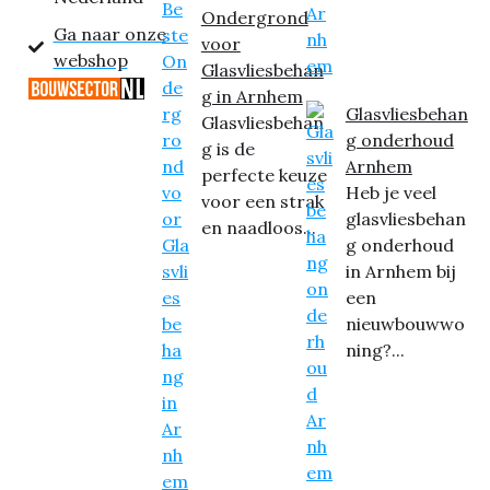
Ondergrond
Ga naar onze
voor
webshop
Glasvliesbehan
g in Arnhem
Glasvliesbehan
Glasvliesbehan
g onderhoud
g is de
Arnhem
perfecte keuze
Heb je veel
voor een strak
glasvliesbehan
en naadloos...
g onderhoud
in Arnhem bij
een
nieuwbouwwo
ning?...