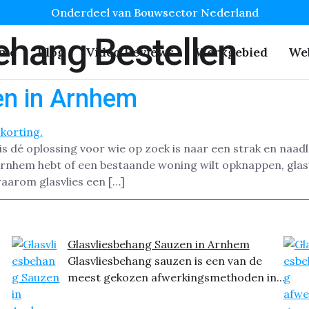
Onderdeel van Bouwsector Nederland
ehang Bestellen
me
Blog
Video Reviews
Werkgebied
We
en in Arnhem
is dé oplossing voor wie op zoek is naar een strak en naa
Arnhem hebt of een bestaande woning wilt opknappen, gla
waarom glasvlies een […]
Glasvliesbehang Sauzen in Arnhem
Glasvliesbehang sauzen is een van de
meest gekozen afwerkingsmethoden in...