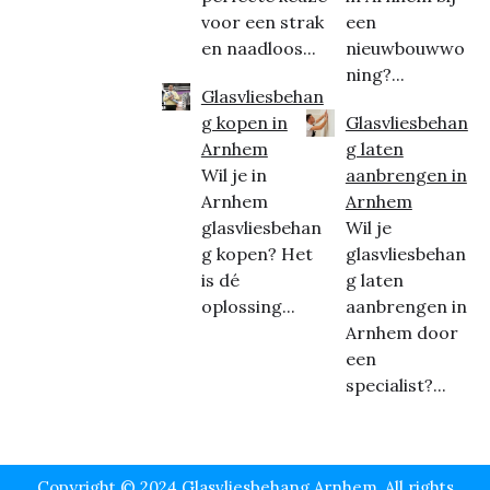
voor een strak
een
en naadloos...
nieuwbouwwo
ning?...
Glasvliesbehan
g kopen in
Glasvliesbehan
Arnhem
g laten
Wil je in
aanbrengen in
Arnhem
Arnhem
glasvliesbehan
Wil je
g kopen? Het
glasvliesbehan
is dé
g laten
oplossing...
aanbrengen in
Arnhem door
een
specialist?...
Copyright © 2024 Glasvliesbehang Arnhem, All rights