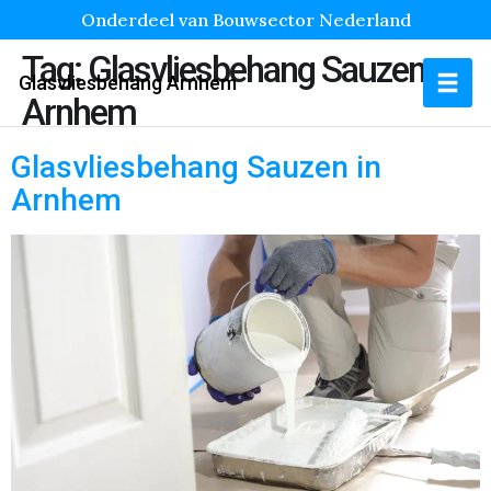
Onderdeel van Bouwsector Nederland
Tag:
Glasvliesbehang Sauzen
Glasvliesbehang Arnhem
Arnhem
Glasvliesbehang Sauzen in
Arnhem