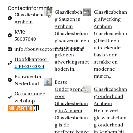
Contactinformatie:
Glasvliesbehan
Glasvliesbehan
Glasvliesbehang
g Sauzen in
g afwerking
Arnhem
Arnhem
Arnhem
KVK:
Glasvliesbehan
Glasvliesbehan
58037640
g sauzen is een
g biedt een
van de meest
uitstekende
info@bouwsectornederland.nl
gekozen
basis voor
Hoofdkantoor:
afwerkingsmet
strakke en
030-2072024
hoden in...
moderne
muren,...
Bouwsector
Beste
Nederland
Ondergrond
Glasvliesbehan
Ga naar onze
voor
g onderhoud
webshop
Glasvliesbehan
Arnhem
g in Arnhem
Heb je veel
Glasvliesbehan
glasvliesbehan
g is de
g onderhoud
perfecte keuze
in Arnhem bij