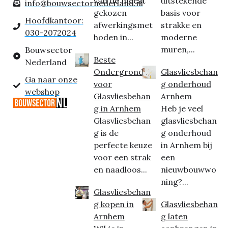
van de meest
uitstekende
info@bouwsectornederland.nl
gekozen
basis voor
Hoofdkantoor:
afwerkingsmet
strakke en
030-2072024
hoden in...
moderne
muren,...
Bouwsector
Beste
Nederland
Ondergrond
Glasvliesbehan
Ga naar onze
voor
g onderhoud
webshop
Glasvliesbehan
Arnhem
g in Arnhem
Heb je veel
Glasvliesbehan
glasvliesbehan
g is de
g onderhoud
perfecte keuze
in Arnhem bij
voor een strak
een
en naadloos...
nieuwbouwwo
ning?...
Glasvliesbehan
g kopen in
Glasvliesbehan
Arnhem
g laten