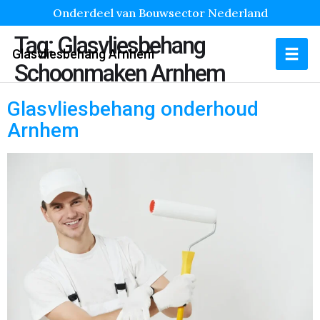
Onderdeel van Bouwsector Nederland
Tag:
Glasvliesbehang
Glasvliesbehang Arnhem
Schoonmaken Arnhem
Glasvliesbehang onderhoud
Arnhem