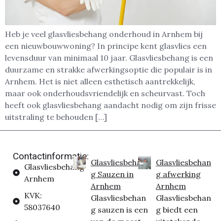
Heb je veel glasvliesbehang onderhoud in Arnhem bij
een nieuwbouwwoning? In principe kent glasvlies een
levensduur van minimaal 10 jaar. Glasvliesbehang is een
duurzame en strakke afwerkingsoptie die populair is in
Arnhem. Het is niet alleen esthetisch aantrekkelijk,
maar ook onderhoudsvriendelijk en scheurvast. Toch
heeft ook glasvliesbehang aandacht nodig om zijn frisse
uitstraling te behouden […]
Contactinformatie:
Glasvliesbehan
Glasvliesbehan
Glasvliesbehang
g Sauzen in
g afwerking
Arnhem
Arnhem
Arnhem
KVK:
Glasvliesbehan
Glasvliesbehan
58037640
g sauzen is een
g biedt een