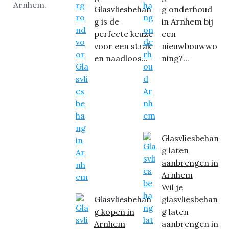
Glasvliesbehan
g onderhoud
g is de
in Arnhem bij
perfecte keuze
een
voor een strak
nieuwbouwwo
en naadloos...
ning?...
Glasvliesbehan
g laten
aanbrengen in
Arnhem
Wil je
Glasvliesbehan
glasvliesbehan
g kopen in
g laten
Arnhem
aanbrengen in