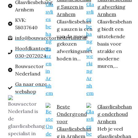
Glasvliesbehang
g Sauzen in
g afwerking
Arnhem
Arnhem
Arnhem
KVK:
Glasvliesbehan
Glasvliesbehan
58037640
g sauzen is een
g biedt een
van de meest
uitstekende
info@bouwsectornederland.nl
gekozen
basis voor
Hoofdkantoor:
afwerkingsmet
strakke en
030-2072024
hoden in...
moderne
muren,...
Bouwsector
Nederland
Ga naar onze
webshop
Beste
Glasvliesbehan
Ondergrond
g onderhoud
voor
Arnhem
Glasvliesbehan
Heb je veel
g in Arnhem
glasvliesbehan