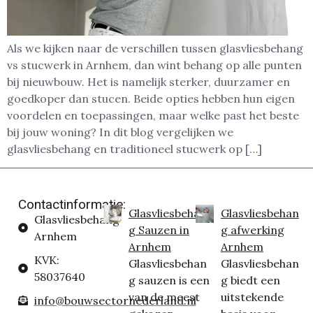
Als we kijken naar de verschillen tussen glasvliesbehang
vs stucwerk in Arnhem, dan wint behang op alle punten
bij nieuwbouw. Het is namelijk sterker, duurzamer en
goedkoper dan stucen. Beide opties hebben hun eigen
voordelen en toepassingen, maar welke past het beste
bij jouw woning? In dit blog vergelijken we
glasvliesbehang en traditioneel stucwerk op […]
Contactinformatie:
Glasvliesbehan
Glasvliesbehan
Glasvliesbehang
g Sauzen in
g afwerking
Arnhem
Arnhem
Arnhem
KVK:
Glasvliesbehan
Glasvliesbehan
58037640
g sauzen is een
g biedt een
van de meest
uitstekende
info@bouwsectornederland.nl