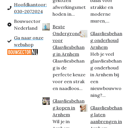
gekozen
basis voor
Hoofdkantoor:
afwerkingsmet
strakke en
030-2072024
hoden in...
moderne
muren,...
Bouwsector
Beste
Nederland
Ondergrond
Glasvliesbehan
Ga naar onze
voor
g onderhoud
webshop
Glasvliesbehan
Arnhem
g in Arnhem
Heb je veel
Glasvliesbehan
glasvliesbehan
g is de
g onderhoud
perfecte keuze
in Arnhem bij
voor een strak
een
en naadloos...
nieuwbouwwo
ning?...
Glasvliesbehan
g kopen in
Glasvliesbehan
Arnhem
g laten
Wil je in
aanbrengen in