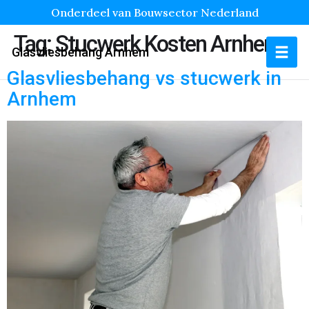
Onderdeel van Bouwsector Nederland
Tag:
Stucwerk Kosten Arnhem
Glasvliesbehang Arnhem
Glasvliesbehang vs stucwerk in
Arnhem