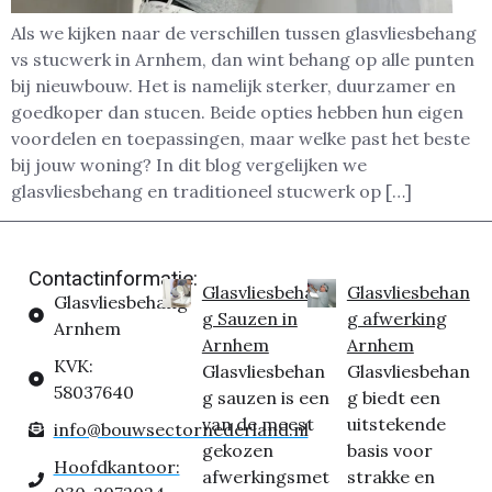
Als we kijken naar de verschillen tussen glasvliesbehang
vs stucwerk in Arnhem, dan wint behang op alle punten
bij nieuwbouw. Het is namelijk sterker, duurzamer en
goedkoper dan stucen. Beide opties hebben hun eigen
voordelen en toepassingen, maar welke past het beste
bij jouw woning? In dit blog vergelijken we
glasvliesbehang en traditioneel stucwerk op […]
Contactinformatie:
Glasvliesbehan
Glasvliesbehan
Glasvliesbehang
g Sauzen in
g afwerking
Arnhem
Arnhem
Arnhem
KVK:
Glasvliesbehan
Glasvliesbehan
58037640
g sauzen is een
g biedt een
van de meest
uitstekende
info@bouwsectornederland.nl
gekozen
basis voor
Hoofdkantoor:
afwerkingsmet
strakke en