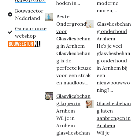
030-2072024
hoden in...
moderne
muren,...
Bouwsector
Beste
Nederland
Ondergrond
Glasvliesbehan
Ga naar onze
voor
g onderhoud
webshop
Glasvliesbehan
Arnhem
g in Arnhem
Heb je veel
Glasvliesbehan
glasvliesbehan
g is de
g onderhoud
perfecte keuze
in Arnhem bij
voor een strak
een
en naadloos...
nieuwbouwwo
ning?...
Glasvliesbehan
g kopen in
Glasvliesbehan
Arnhem
g laten
Wil je in
aanbrengen in
Arnhem
Arnhem
glasvliesbehan
Wil je